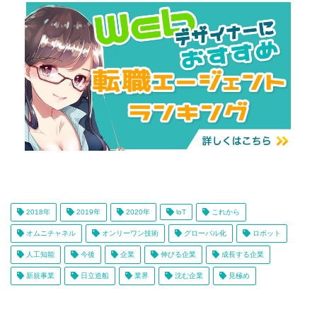
2018年
2019年
2020年
loT
これから
オムニチャネル
オンリーワン技術
グローバル化
ロボット
人工知能
今後
企業
伸びる企業
成長する企業
新規事業
日立造船
業界
沈む企業
見極め