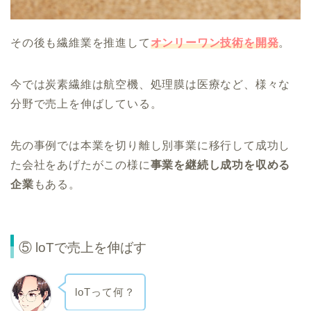
その後も繊維業を推進して
オンリーワン技術を開発
。
今では炭素繊維は航空機、処理膜は医療など、様々な
分野で売上を伸ばしている。
先の事例では本業を切り離し別事業に移行して成功し
た会社をあげたがこの様に
事業を継続し成功を収める
企業
もある。
⑤ loTで売上を伸ばす
loTって何？