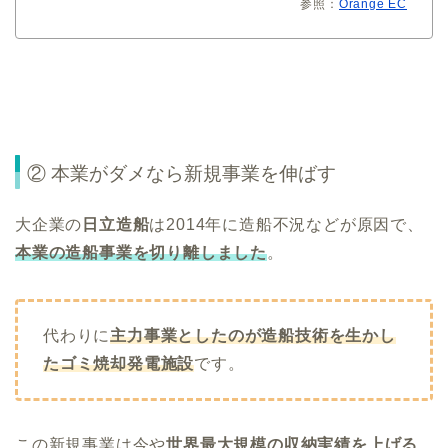
参照：
Orange EC
② 本業がダメなら新規事業を伸ばす
大企業の
日立造船
は2014年に造船不況などが原因で、
本業の造船事業を切り離しました
。
代わりに
主力事業としたのが造船技術を生かし
たゴミ焼却発電施設
です。
この新規事業は今や
世界最大規模の収納実績を上げる