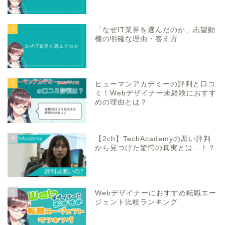
2
「なぜIT業界を選んだのか」志望動
機の明確な理由・答え方
3
ヒューマンアカデミーの評判と口コ
ミ！Webデザイナー未経験におすす
めの理由とは？
4
【2ch】TechAcademyの悪い評判
から見つけた驚愕の真実とは…！？
5
Webデザイナーにおすすめ転職エー
ジェント比較ランキング