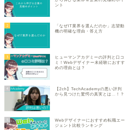
ント
2
「なぜIT業界を選んだのか」志望動
機の明確な理由・答え方
3
ヒューマンアカデミーの評判と口コ
ミ！Webデザイナー未経験におすす
めの理由とは？
4
【2ch】TechAcademyの悪い評判
から見つけた驚愕の真実とは…！？
5
Webデザイナーにおすすめ転職エー
ジェント比較ランキング