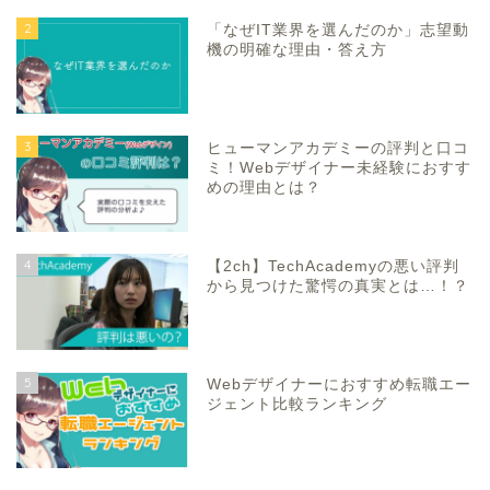
2
「なぜIT業界を選んだのか」志望動
機の明確な理由・答え方
3
ヒューマンアカデミーの評判と口コ
ミ！Webデザイナー未経験におすす
めの理由とは？
4
【2ch】TechAcademyの悪い評判
から見つけた驚愕の真実とは…！？
5
Webデザイナーにおすすめ転職エー
ジェント比較ランキング