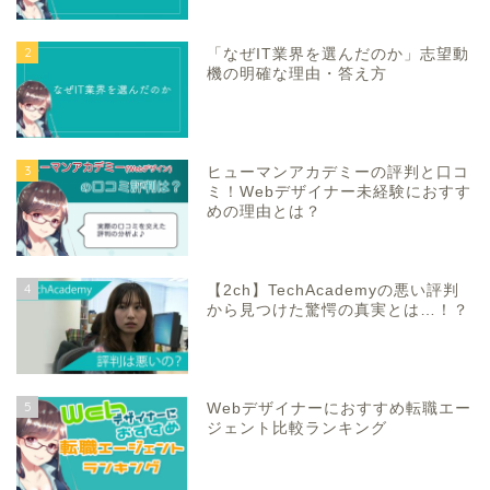
2
「なぜIT業界を選んだのか」志望動
機の明確な理由・答え方
3
ヒューマンアカデミーの評判と口コ
ミ！Webデザイナー未経験におすす
めの理由とは？
4
【2ch】TechAcademyの悪い評判
から見つけた驚愕の真実とは…！？
5
Webデザイナーにおすすめ転職エー
ジェント比較ランキング