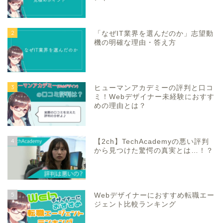
2
「なぜIT業界を選んだのか」志望動
機の明確な理由・答え方
3
ヒューマンアカデミーの評判と口コ
ミ！Webデザイナー未経験におすす
めの理由とは？
4
【2ch】TechAcademyの悪い評判
から見つけた驚愕の真実とは…！？
5
Webデザイナーにおすすめ転職エー
ジェント比較ランキング