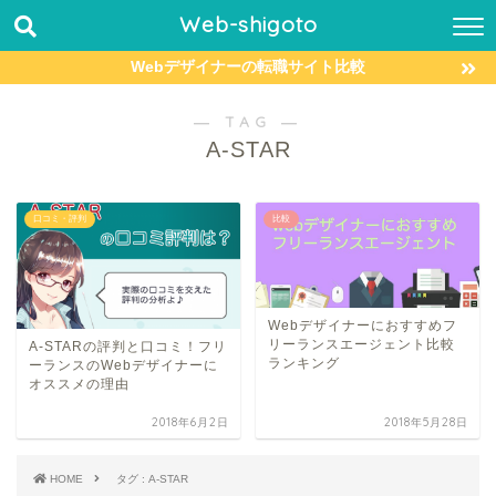
Web-shigoto
Webデザイナーの転職サイト比較
― TAG ―
A-STAR
口コミ・評判
比較
Webデザイナーにおすすめフ
リーランスエージェント比較
A-STARの評判と口コミ！フリ
ランキング
ーランスのWebデザイナーに
オススメの理由
2018年6月2日
2018年5月28日
HOME
タグ : A-STAR