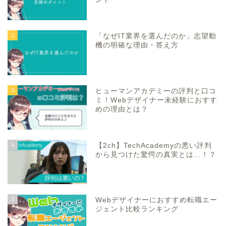
2
「なぜIT業界を選んだのか」志望動
機の明確な理由・答え方
3
ヒューマンアカデミーの評判と口コ
ミ！Webデザイナー未経験におすす
めの理由とは？
4
【2ch】TechAcademyの悪い評判
から見つけた驚愕の真実とは…！？
5
Webデザイナーにおすすめ転職エー
ジェント比較ランキング