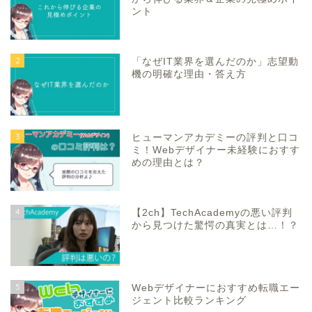
ント
2
「なぜIT業界を選んだのか」志望動
機の明確な理由・答え方
3
ヒューマンアカデミーの評判と口コ
ミ！Webデザイナー未経験におすす
めの理由とは？
4
【2ch】TechAcademyの悪い評判
から見つけた驚愕の真実とは…！？
5
Webデザイナーにおすすめ転職エー
ジェント比較ランキング