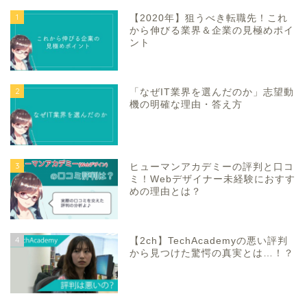
1
【2020年】狙うべき転職先！これ
から伸びる業界＆企業の見極めポイ
ント
2
「なぜIT業界を選んだのか」志望動
機の明確な理由・答え方
3
ヒューマンアカデミーの評判と口コ
ミ！Webデザイナー未経験におすす
めの理由とは？
4
【2ch】TechAcademyの悪い評判
から見つけた驚愕の真実とは…！？