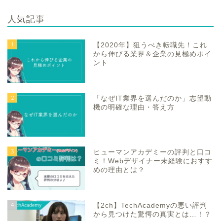
人気記事
1
【2020年】狙うべき転職先！これ
から伸びる業界＆企業の見極めポイ
ント
2
「なぜIT業界を選んだのか」志望動
機の明確な理由・答え方
3
ヒューマンアカデミーの評判と口コ
ミ！Webデザイナー未経験におすす
めの理由とは？
4
【2ch】TechAcademyの悪い評判
から見つけた驚愕の真実とは…！？